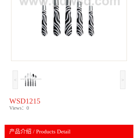
<
>
WSD1215
Views：0
产品介绍 / Products Detail