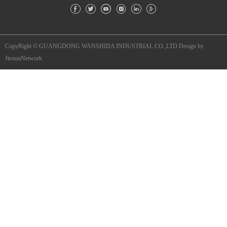
CopyRight © GUANGDONG WANSHIDA INDUSTRIAL CO.,LTD
Design by
JiexunNetwork