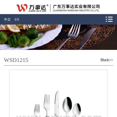
中文
EN
WSD1215
Black>>