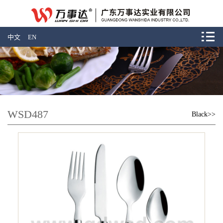
中文
EN
WSD487
Black>>