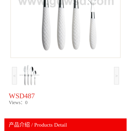
<
>
WSD487
Views：0
产品介绍 / Products Detail