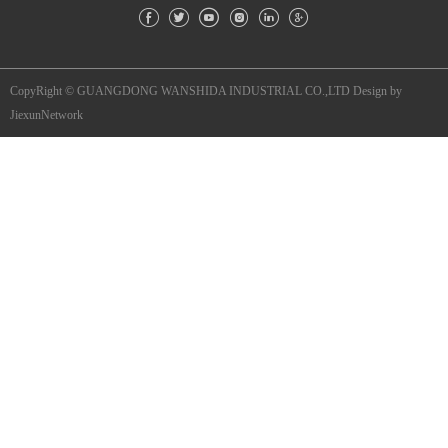
CopyRight © GUANGDONG WANSHIDA INDUSTRIAL CO.,LTD
Design by
JiexunNetwork