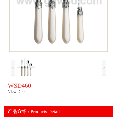
<
>
WSD460
Views：0
产品介绍 / Products Detail