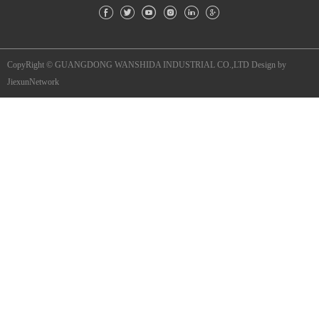
CopyRight © GUANGDONG WANSHIDA INDUSTRIAL CO.,LTD
Design by
JiexunNetwork