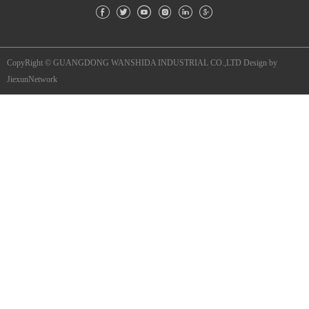
CopyRight © GUANGDONG WANSHIDA INDUSTRIAL CO.,LTD
Design by
JiexunNetwork