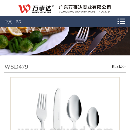
中文
EN
WSD479
Black>>