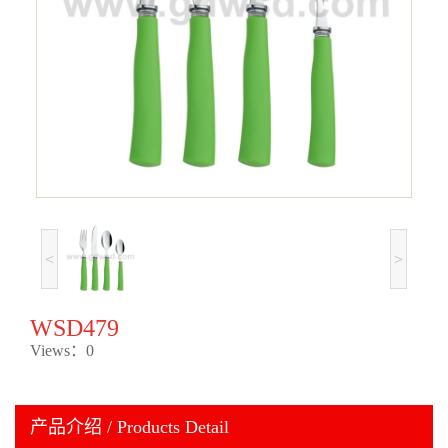
<
>
WSD479
Views：0
产品介绍 / Products Detail