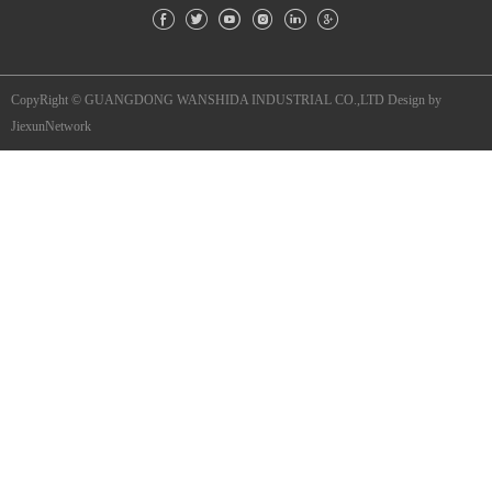
CopyRight © GUANGDONG WANSHIDA INDUSTRIAL CO.,LTD
Design by
JiexunNetwork