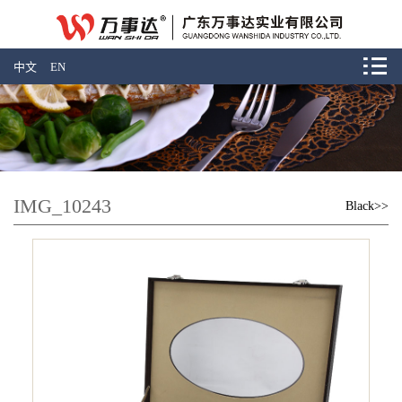
中文
EN
IMG_10243
Black>>