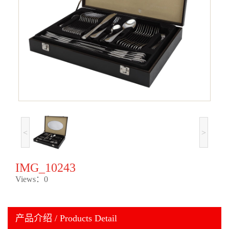
<
>
IMG_10243
Views：0
产品介绍 / Products Detail