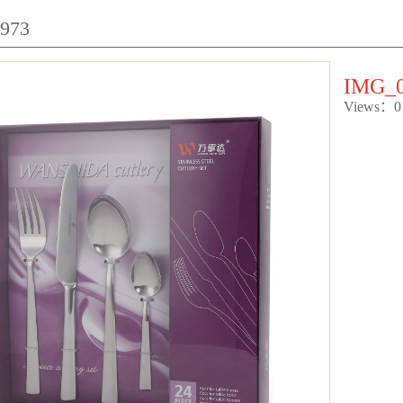
973
IMG_0
Views：0