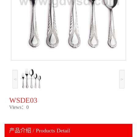
<
>
WSDE03
Views：0
产品介绍 / Products Detail