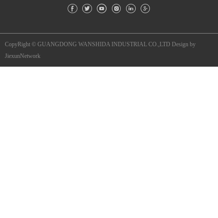
CopyRight © GUANGDONG WANSHIDA INDUSTRIAL CO.,LTD
Design by
JiexunNetwork