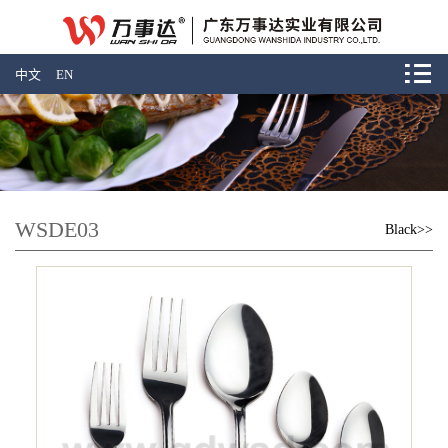
中文
EN
WSDE03
Black>>