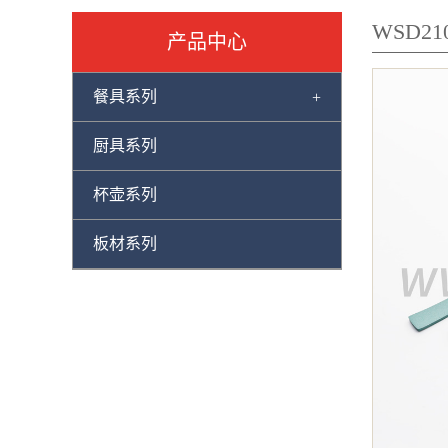
WSD210
产品中心
餐具系列
+
厨具系列
杯壶系列
板材系列