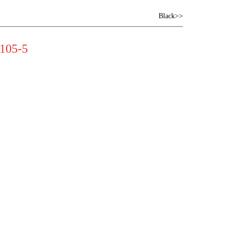
Black>>
105-5