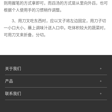
则用握笔的方式拿即可，而舀汤的方式是从里向外舀，也可
根据个人使用手的习惯稍作调整。
3、用刀叉吃东西时，应以叉子将左边固定，用刀子切
一小口大小，蘸上调味汁送入口中。吃体积较大的蔬菜时，
可用刀叉来折叠，分切。
关于我们
+
产品
+
联系我们
+