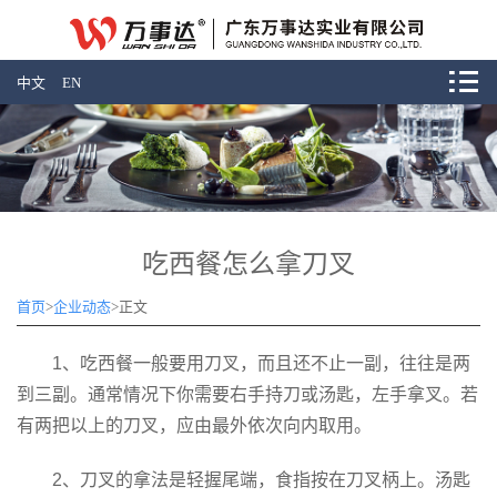
中文
EN
吃西餐怎么拿刀叉
首页
>
企业动态
>
正文
1、吃西餐一般要用刀叉，而且还不止一副，往往是两
到三副。通常情况下你需要右手持刀或汤匙，左手拿叉。若
有两把以上的刀叉，应由最外依次向内取用。
2、刀叉的拿法是轻握尾端，食指按在刀叉柄上。汤匙